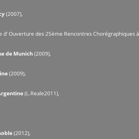
cy
(2007),
rée d’ Ouverture des 25ème Rencontres Chorégraphiques à
se de Munich
(2009),
ine
(2009),
Argentine
(L.Reale2011),
noble
(2012),