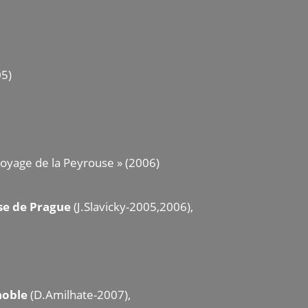
05)
Voyage de la Peyrouse » (2006)
se de Prague
(J.Slavicky-2005,2006),
noble
(D.Amilhate-2007),