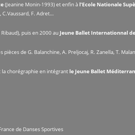
ce
(Jeanine Monin-1993) et enfin à
l’Ecole Nationale Sup
t, C.Vaussard, F. Adret…
 Ribaud), puis en 2000 au
Jeune Ballet Internationnal d
s pièces de G. Balanchine, A. Preljocaj, R. Zanella, T. Mal
c la chorégraphie en intégrant
le Jeune Ballet Méditerra
rance de Danses Sportives