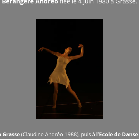
Bérangère Andreo
née le 4 Juin 1980 à Grasse.
à Grasse
(Claudine Andréo-1988), puis à
l’Ecole de Danse