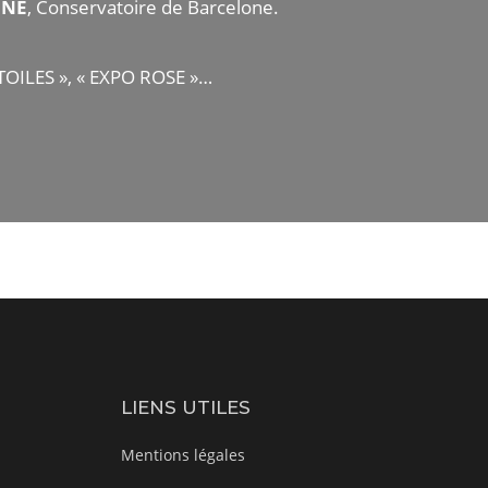
ONE
, Conservatoire de Barcelone.
ETOILES », « EXPO ROSE »…
LIENS UTILES
Mentions légales